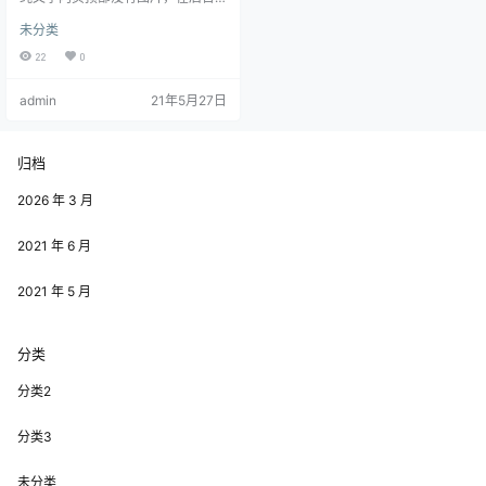
撰写文章时选择纯文字样式 用户界
未分类
面设计包括不同的设计阶段和过
程。依据项目的不同，这些阶段或
22
0
过程重要程度也不相同。注意这里
所说的系统指的是包括网页、应用
admin
21年5月27日
或设备设计在内的所有项目。 功能
性需求搜集：根据系统所需要完成
的项目目标和用户潜在的需求列出
其功能。 用户分析：通过与系统潜
归档
在用户或与其工作的人进行讨论来
分析这些用户。 一般的问题包括：
2026 年 3 月
用户想要系统做些什么？系统如何
与…
2021 年 6 月
2021 年 5 月
分类
分类2
分类3
未分类