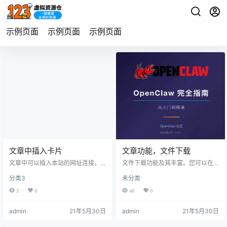
示例页面
示例页面
示例页面
文章中插入卡片
文章功能，文件下载
文章中可以插入本站的网址连接，
文件下载功能及其丰富。您可以在
以卡片的形式展示，使用户更有点
一个下载框内设置多个下载按钮，
分类3
未分类
击的欲望。 文章卡片： 圈子话题卡
一个文章中设置多个下载框，并且
片： 文档卡片： 商品卡片：
可以设置不同的会员拥有类似：评
2
0
40
0
论后下载、登陆后下载、付费下
载、支付积分下载、免费下载等等
admin
21年5月30日
admin
21年5月30日
权限。