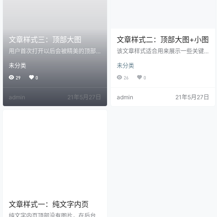
文章样式三：顶部大图
文章样式二：顶部大图+小图
用户首次打开以后会被精美的顶部
该文章样式适合用来展示一些关键
大图吸引注意力，所以此样式适合
图片。 用户界面设计包括不同的设
未分类
未分类
展示以图片为主的内容 用户界面设
计阶段和过程。依据项目的不同，
计包括不同的设计阶段和过程。依
这些阶段或过程重要程度也不相
29
0
26
0
据项目的不同，这些阶段或过程重
同。注意这里所说的系统指的是包
要程度也不相同。注意这里所说的
括网页、应用或设备设计在内的所
admin
21年5月27日
admin
21年5月27日
系统指的是包括网页、应用或设备
有项目。 功能性需求搜集：根据系
设计在内的所有项目。 功能性需求
统所需要完成的项目目标和用户潜
搜集：根据系统所需要完成的项目
在的需求列出其功能。 用户分析：
目标和用户潜在的需求列出其功
通过与系统潜在用户或与其工作的
能。 用户分析：通过与系统潜在用
人进行讨论来分析这些用户。 一般
户或与其工作的人进行讨论来分析
的问题包括： 用户想要系统做些什
这些用户。 一般的问题包括： 用户
么？系统如何与用户的工作流程或
想…
日…
文章样式一：纯文字内页
纯文字内页顶部没有图片，在后台