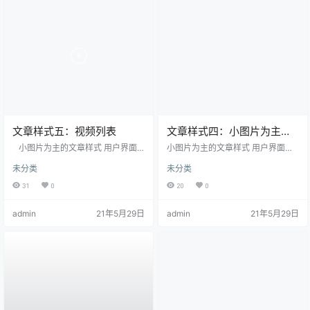
文章样式五：视频列表
文章样式四：小图片为主的
内容
小图片为主的文章样式 用户界面
小图片为主的文章样式 用户界面设
设计包括不同的设计阶段和过程。
计包括不同的设计阶段和过程。依
未分类
未分类
依据项目的不同，这些阶段或过程
据项目的不同，这些阶段或过程重
重要程度也不相同。注意这里所说
要程度也不相同。注意这里所说的
31
0
20
0
的系统指的是包括网页、应用或设
系统指的是包括网页、应用或设备
备设计在内的所有项目。 功能性需
设计在内的所有项目。 功能性需求
admin
21年5月29日
admin
21年5月29日
求搜集：根据系统所需要完成的项
搜集：根据系统所需要完成的项目
目目标和用户潜在的需求列出其功
目标和用户潜在的需求列出其功
能。 用户分析：通过与系统潜在用
能。 用户分析：通过与系统潜在用
户或与其工作的人进行讨论来分析
户或与其工作的人进行讨论来分析
这些用户。 一般的问题包括： 用户
这些用户。 一般的问题包括： 用户
想要系统做些什么？ 系统如何与用
想要系统做些什么？系统如何与用
户的工作…
户的工作流程或日常活动相吻合？
用…